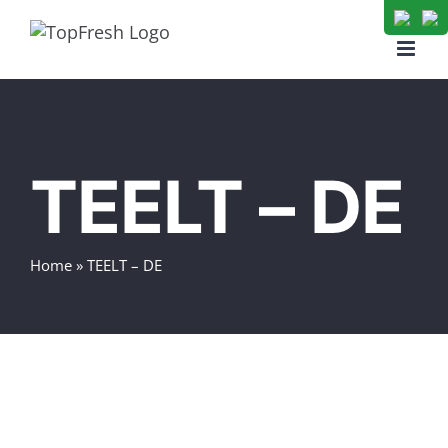
Skip
to
content
TEELT – DE
Home
»
TEELT – DE