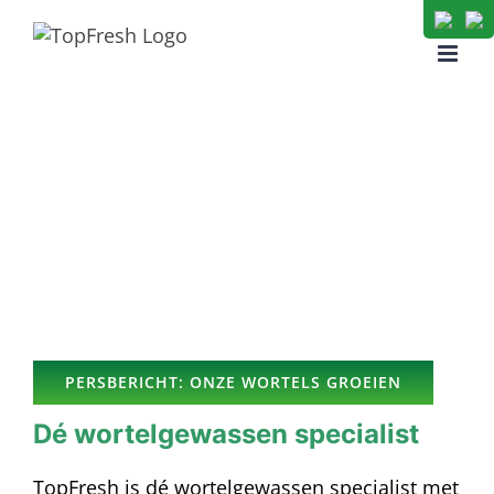
Skip
to
content
PERSBERICHT: ONZE WORTELS GROEIEN
Dé wortelgewassen specialist
TopFresh is dé wortelgewassen specialist met