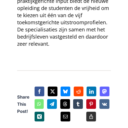
praktijkgerichte input biedt de nieuwe
opleiding de studenten de vrijheid om
te kiezen uit één van de vijf
toekomstgerichte uitstroomprofielen.
De specialisaties zijn samen met het
bedrijfsleven vastgesteld en daardoor
zeer relevant.
Share
This
Post!